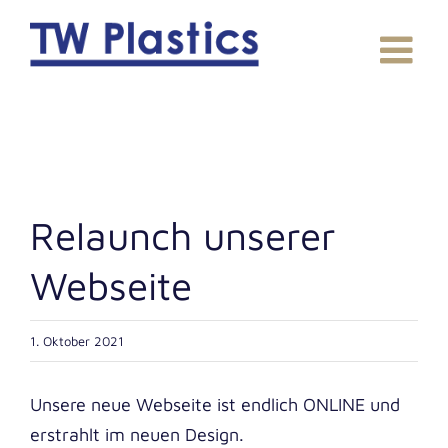
Zum
Inhalt
springen
Relaunch unse­rer
Webseite
1. Oktober 2021
Unse­re neue Web­sei­te ist end­lich ONLINE und
erstrahlt im neu­en Design.