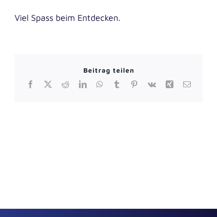
Viel Spass beim Entdecken.
Beitrag teilen
Facebook
X
Reddit
LinkedIn
WhatsApp
Tumblr
Pinterest
Vk
Xing
E-
Mail