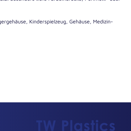
er­ge­häu­se, Kin­der­spiel­zeug, Gehäu­se, Medi­zin­