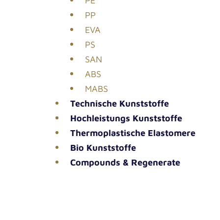
PE
PP
EVA
PS
SAN
ABS
MABS
Tech­ni­sche Kunststoffe
Hoch­leis­tungs Kunststoffe
Ther­mo­plas­ti­sche Elastomere
Bio Kunst­stof­fe
Com­pounds & Regenerate