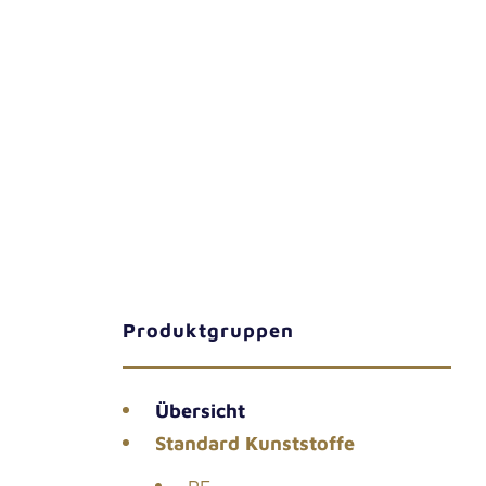
Pro­dukt­grup­pen
Über­sicht
Stan­dard Kunststoffe