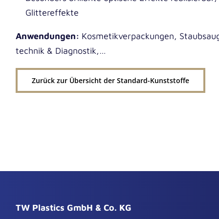
Glittereffekte
Anwen­dun­gen:
Kos­me­tik­ver­pa­ckun­gen, Staub­saug
tech­nik & Diagnostik,…
Zurück zur Über­sicht der Standard-Kunststoffe
TW Plastics GmbH & Co. KG