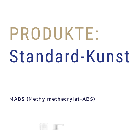
PRODUKTE:
Standard-Kunst
MABS (Methyl­me­thacry­lat-ABS)