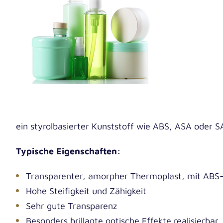
ein sty­rol­ba­sier­ter Kunst­stoff wie ABS, ASA oder
Typi­sche Eigenschaften:
Trans­pa­ren­ter, amor­pher Ther­mo­plast, mit AB
Hohe Stei­fig­keit und Zähigkeit
Sehr gute Transparenz
Beson­ders bril­lan­te opti­sche Effek­te rea­li­sier­ba