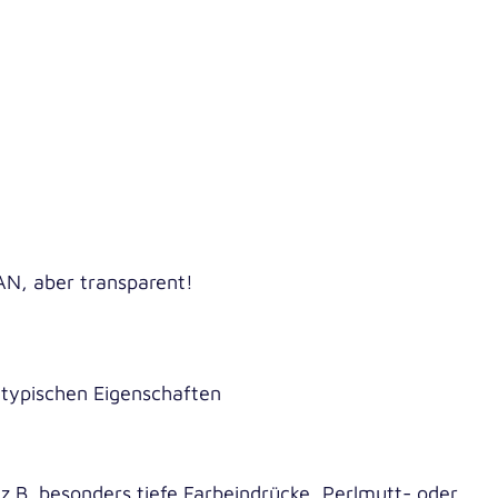
 SAN, aber transparent!
S-typi­schen Eigenschaften
r, z.B. beson­ders tie­fe Farb­ein­drü­cke, Perl­mutt- oder