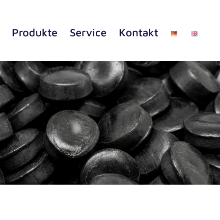
Pro­duk­te
Ser­vice
Kon­takt